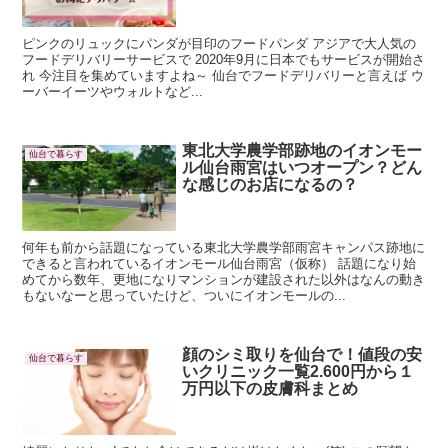
ピンクのリュックにパンダが目印のフードパンダ アジアで大人気の
フードデリバリーサービスで 2020年9月に日本でもサービスが開始さ
れ 今注目を集めていますよね～ 仙台でフードデリバリーと言えば ウ
ーバーイーツやウォルトなど...
東北大学農学部跡地のイオンモー
仙台で暮らす
ル仙台雨宮はいつオープン？どん
な感じのお店になるの？
何年も前から話題になっている東北大学農学部雨宮キャンパス跡地に
できると言われているイオンモール仙台雨宮（仮称） 話題になり始
めてから数年、更地になりマンションが建設された以外はなんの動き
もないなーと思っていたけど、ついにイオンモールの...
顔のシミ取りを仙台で！値段の安
仙台で暮らす
いクリニック一覧2.600円から１
万円以下の皮膚科まとめ