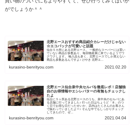
買い物のついでにもよりやすくて、ぜひ行ってみてはいか
がでしょうか＾＾
北野エースおすすめ商品紹介カレーだけじゃない
☆エコバックが可愛いと話題
仙台５カ所にある北野エース。 一般的なスーパーには置い
ていない商品が多数あり、毎回物産展に来ているようでワ
クワクします。 輸入品も多く、北野エースでしか買えない
商品も多数あるんですよ♪ けやき 北野エ...
kurasino-benrityou.com
2021.02.20
北野エース仙台泉中央セルバを徹底レポ！店舗独
自のお得情報やエシレバターの有無もチェックし
たよ
仙台に５ヶ所ある北野エースのうち、泉中央のセルバにあ
る店舗に行ってきました♪ 行った日はちょうど「８」のつ
く日でお得な日だったせいか、店内はたくさんのお客さん
で賑わっていましたよー♪ そんな中でもしっかりチェック
してきたので、ぜ...
kurasino-benrityou.com
2021.04.04