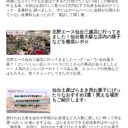
綺麗になりたい!でもお金はできるだけ掛けたくない(笑) この願望を
叶える為、今回はお顔のシミ取りが1万円以下で出来る仙台のクリニ
ック・皮膚科を 調べました。 中にはホームページに金額が公開され
ていない皮膚科もあったので、電話して聞く徹...
北野エース仙台三越店に行ってき
仙台で暮らす
ました！仙台最大級な店内の様子
などを徹底レポ☆
北野エース仙台三越店に行ってきましたーヽ(*＾ω＾*)ﾉ 仙台最大
級？！というくらい広いスペースにたくさんの商品がありましたよ
ー！ 人気のエシレバターやトミーズあん食、エコバッグの有無など
はもちろん、色々チェックしてきたのでお買...
仙台土産ばらまき用お菓子にぴっ
仙台おでかけ
たりなおすすめ3選！買える場所
もご紹介します♪
旅行のお土産を会社や学校のお友達など大人数に渡したい時って何を
選べばいいか迷いますよね。 ばらまきができる必須条件はやっぱり
「個包装」 今回は、仙台のお土産でばらまき用にぴったりなお菓子