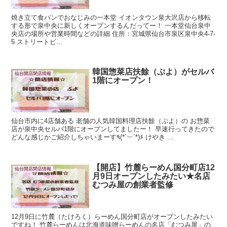
焼き立て食パンでおなじみの一本堂 イオンタウン泉大沢店から移転
する形で泉中央に新しくオープンするんだってー！ 一本堂仙台泉中
央店の場所や営業時間などの詳細 住所：宮城県仙台市泉区泉中央4-7-
5 ストリートビ...
韓国惣菜店扶餘（ぷよ）がセルバ
仙台開店閉店情報
1階にオープン！
仙台市内に4店舗ある 老舗の人気韓国料理店扶餘（ぷよ）の お惣菜
店が泉中央セルバ1階にオープンしてましたー！ 早速行ってきたので
どんな感じかご紹介しちゃいまーす٩(*´︶`*)۶ けやき ...
【開店】竹麓らーめん国分町店12
仙台開店閉店情報
月9日オープンしたみたい★名店
むつみ屋の創業者監修
12月9日に竹麓（たけろく）らーめん国分町店がオープンしたみたい
ですね！ 竹麓らーめんは北海道味噌らーめんの名店「むつみ屋」の