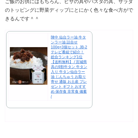
ご飯のお供にはもちろん、ピザの具やパスタの具、サラダ
のトッピングに野菜ディップにとにかく色々な食べ方がで
きるんです＾＾
陣中 仙台ラー油 牛タ
ンラー油 詰合せ
100g×3個セット JB-2
テレビ番組で紹介！
総合ランキング1位
【送料無料】 / 宮城県
具の9割牛タン 牛タン
入り 牛タン仙台ラー
油 じんちゅう お取り
寄せ 通販 お土産 プレ
ゼント ギフト おすす
め 保存食 非常食 備蓄
/