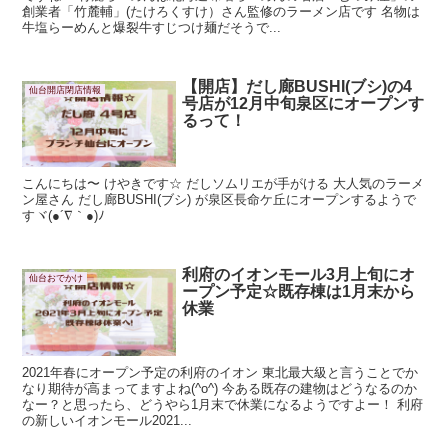
創業者「竹麓輔」(たけろくすけ）さん監修のラーメン店です 名物は
牛塩らーめんと爆裂牛すじつけ麺だそうで...
【開店】だし廊BUSHI(ブシ)の4
仙台開店閉店情報
号店が12月中旬泉区にオープンす
るって！
こんにちは〜 けやきです☆ だしソムリエが手がける 大人気のラーメ
ン屋さん だし廊BUSHI(ブシ) が泉区長命ケ丘にオープンするようで
すヾ(●´∇｀●)ﾉ
利府のイオンモール3月上旬にオ
仙台おでかけ
ープン予定☆既存棟は1月末から
休業
2021年春にオープン予定の利府のイオン 東北最大級と言うことでか
なり期待が高まってますよね(^o^) 今ある既存の建物はどうなるのか
なー？と思ったら、どうやら1月末で休業になるようですよー！ 利府
の新しいイオンモール2021...